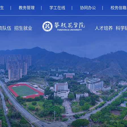
生
|
教务管理
|
学工在线
|
协同办公
|
校务信箱
资队伍
招生就业
人才培养
科学
伍概况
家队伍
人名师
继续教育招生
研究生招生
本科招生
就业服务
校友工作
创新创业教育
本专科教育
研究生教育
留学生教育
继续教育
攀枝花学
科研
科研
平台