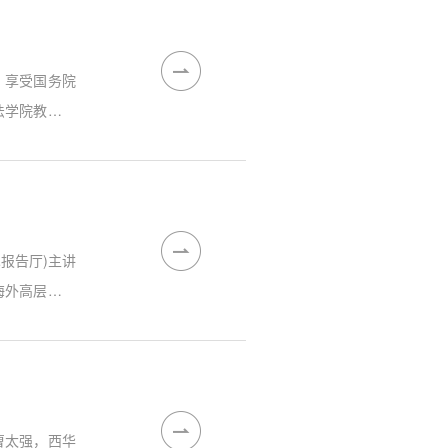
，享受国务院
法学院教授，
大学蔡中曾中
与法学优秀科
术报告厅)主讲
海外高层次留
科学学院研究
壁市人事局公
曹太强，西华