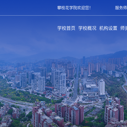
攀枝花学院欢迎您！
服务师
学校首页
学校概况
机构设置
师
学校简介
历史沿革
领导架构
学校章程
规章制度
教学单位
职能部门
教辅部门
附属单位
队
专
育