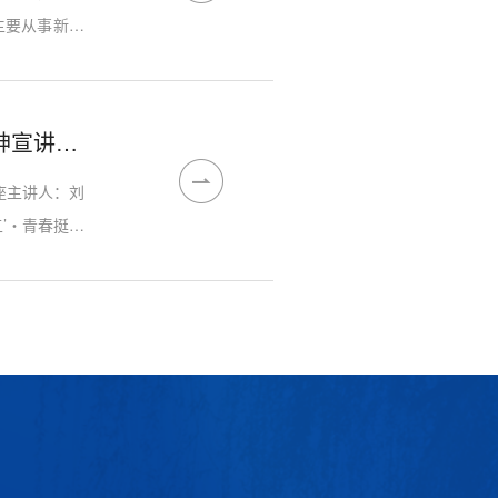
主要从事新能
，主持各级各
系统介绍工业
“学习全会精神・践行青春担当”——党的二十届四中全会精神宣讲主题讲座
座主讲人：刘
’・青春挺膺
实现社会主义
奇迹”中的角