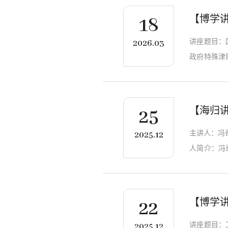
融入国家发展
【博学
18
讲座题目：
2026.03
政府特殊津
西南政法大
国中心等访
研成果奖3
【海归
25
主讲人：冯奇
2025.12
人简介：冯
学人才，香
生、澳门科
务员培训科
【博学
22
讲座题目：
2025.12