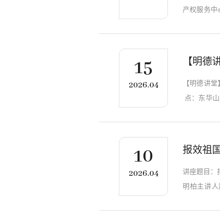
产权服务中
术专利预警
的具体流程
料撰写过程
【明德
15
【明德讲堂
2026.04
点：东华山
助老模范人
报效祖国
10
讲座题目：
2026.04
明柏主讲人
容：本次宣
励机制，结