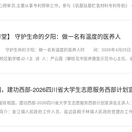
心预审员,主要从事专利预审工作。参与《钒基钛基贮氢材料专利导航》
》项目。讲座内容：介绍攀枝花市知识产权服务中心的公共服务内容，
，细致拆解申请材料的撰写要点，同时结合自身在专利预审方面的工作
中的注意事项，旨在切实提升攀枝花学院师生在专利申请领域的实务操作能力
讲堂】 守护生命的夕阳：做一名有温度的医养人
】 守护生命的夕阳：做一名有温度的医养人时 间：2026年4月23日 
校区勤学楼J2-1主 讲 人：严云霞（攀枝花市医养康复示范中心主任、
物）主办单位：康养学院
，建功西部-2026四川省大学生志愿服务西部计划
报效祖国，建功西部-2026四川省大学生志愿服务西部计划宣讲会主讲人
简介：金江镇人民政府工作人员、盐边县桐子林镇人民政府党建办工
讲会将围绕“报效祖国，建功西部”主题，重点解读西部计划的政策体系、
合往届志愿者案例分享基层服务中的成长路径与精神收获，引导青年学