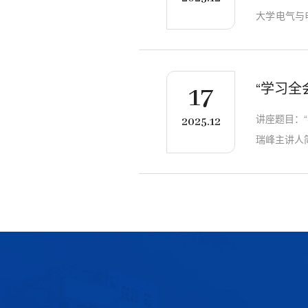
大学电气与
源发电及实
类科研项目
园区清洁能
17
讲座题目：
2025.12
瑞峰主讲人
担当”主题
现代化关键
色；结合共青