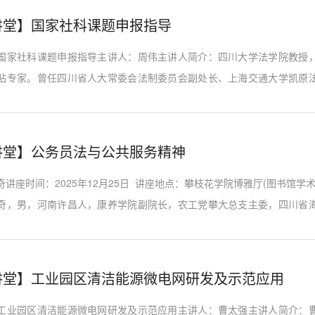
大局，以青春之力投身西部建设。时间：2026年4月13日下午15：...
讲堂】国家社科课题申报指导
国家社科课题申报指导主讲人：周伟主讲人简介：四川大学法学院教授
贴专家。曾任四川省人大常委会法制委员会副处长、上海交通大学凯原
学特聘教授等。德国MAX-PLANCK比较公法与国际法研究所、美国耶鲁
问学者。主持过国家社科基金课题5项（4项重点），获司法部法学教材
项，在《中国法学》《政治学研究》《法学》等发表学术论文若干。...
讲堂】公务员法与公共服务精神
讲座时间：2025年12月25日 讲座地点：攀枝花学院博雅厅(图书馆学
奇，男，河南许昌人，康养学院副院长，农工党攀大总支主委，四川省
港公开大学MBA、中央党校研究生院研究生、河南师范大学政治与管理
技大学行政与管理学院管理学博士、剑桥大学康养管理博士后；历任鹤
科长，农工党鹤壁市委秘书长、专职副主委和沁阳市政府副市长等职；...
讲堂】工业园区清洁能源微电网研发及示范应用
工业园区清洁能源微电网研发及示范应用主讲人：曹太强主讲人简介：