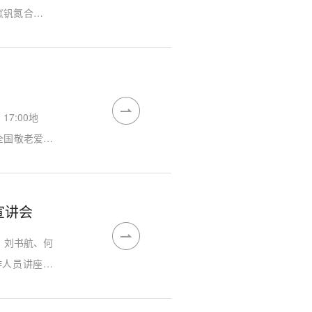
《钒氮合金技
讲解专利申请
经验，分享材
。...
17:00地
全国敬老爱老
宣讲会
：刘书航、何
作人员讲座内
服务保障与激
生将个人理想