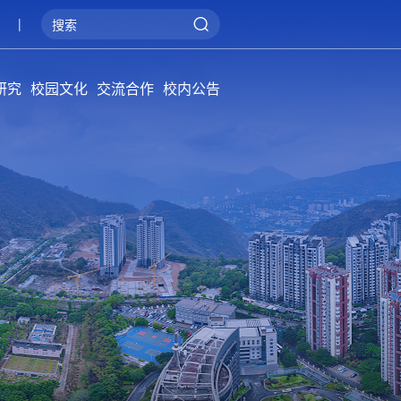
|
研究
校园文化
交流合作
校内公告
院学报
概况
系统
管理
阳光攀大
健康攀大
美丽攀大
国际交流
产教融合
服务地方
通知公告
招标公告
公告牌