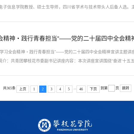
电子信息学院教授、硕士生导师，四川省学术与技术带头人后备人选。
时并网电能跟踪监控、新能源电动汽车及配电网运行可靠性研究等工作
30余项，发表SCI、EI学术论文40余篇，申请专利10余件。讲座内容：
源微电网的构建、优化与示范应用。内...
“学习全会精神・践行青春担当”——党的二十届四中全会精神宣讲主题讲
简介：共青团攀枝花市委副书记讲座内容：本次讲座宣讲围绕“奋进‘十五五
，重点解读：党的二十届四中全会对“十五五”时期的战略定位，阐释“基本
时期”的青年使命，明确青年在“续写经济快速发展和社会长期稳定两大
团工作实际，引导青年将...
...
共365条
到第
页
跳转
上页
1
2
3
4
5
46
下页