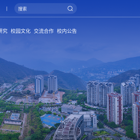
|
研究
校园文化
交流合作
校内公告
院学报
概况
系统
管理
阳光攀大
健康攀大
美丽攀大
国际交流
产教融合
服务地方
通知公告
招标公告
公告牌