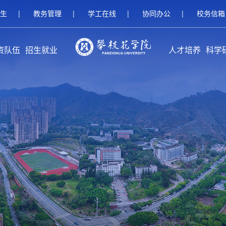
生
|
教务管理
|
学工在线
|
协同办公
|
校务信箱
资队伍
招生就业
人才培养
科学
伍概况
家队伍
人名师
继续教育招生
研究生招生
本科招生
就业服务
校友工作
创新创业教育
本专科教育
研究生教育
留学生教育
继续教育
攀枝花学
科研
科研
平台