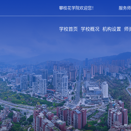
攀枝花学院欢迎您！
服务师
学校首页
学校概况
机构设置
师
学校简介
历史沿革
领导架构
学校章程
规章制度
教学单位
职能部门
教辅部门
附属单位
队
专
育