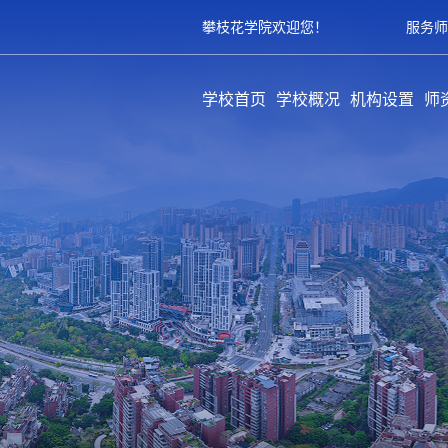
攀枝花学院欢迎您！
服务师
学校首页
学校概况
机构设置
师
学校简介
历史沿革
领导架构
学校章程
规章制度
教学单位
职能部门
教辅部门
附属单位
队
专
育