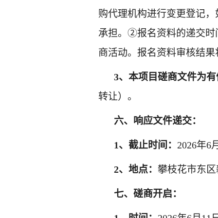
购代理机构
进行变更登记，
承担。
②报名资料的递交时
商活动。报名资料审核结果
3、本项目磋商文件
为
有
转让）。
六
、
响应文件递交：
1、截止时间：
2026年
2、
地点
：
攀枝花市东区
七
、
磋商开启：