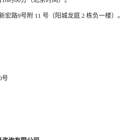
日10时00分
（北京时间）。
新宏路
9号附 11 号（阳城龙庭 2 栋负一楼）
。
10号