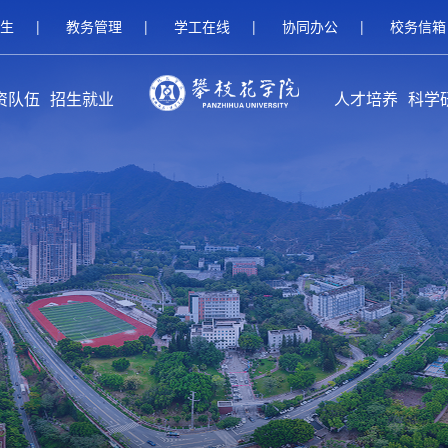
生
|
教务管理
|
学工在线
|
协同办公
|
校务信箱
资队伍
招生就业
人才培养
科学
伍概况
家队伍
人名师
继续教育招生
研究生招生
本科招生
就业服务
校友工作
创新创业教育
本专科教育
研究生教育
留学生教育
继续教育
攀枝花学
科研
科研
平台