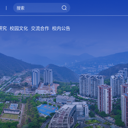
|
研究
校园文化
交流合作
校内公告
院学报
概况
系统
管理
阳光攀大
健康攀大
美丽攀大
国际交流
产教融合
服务地方
通知公告
招标公告
公告牌