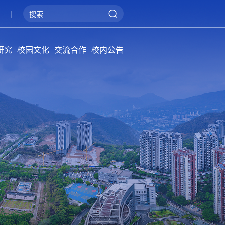
|
研究
校园文化
交流合作
校内公告
院学报
概况
系统
管理
阳光攀大
健康攀大
美丽攀大
国际交流
产教融合
服务地方
通知公告
招标公告
公告牌