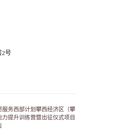
层2号
愿服务西部计划攀西经济区（攀
能力提升训练营暨出征仪式项目
告