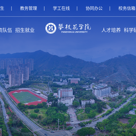
生
|
教务管理
|
学工在线
|
协同办公
|
校务信箱
资队伍
招生就业
人才培养
科学
伍概况
家队伍
人名师
继续教育招生
研究生招生
本科招生
就业服务
校友工作
创新创业教育
本专科教育
研究生教育
留学生教育
继续教育
攀枝花学
科研
科研
平台