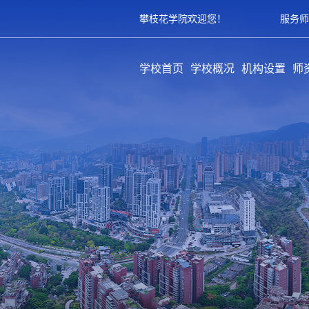
攀枝花学院欢迎您！
服务师
学校首页
学校概况
机构设置
师
学校简介
历史沿革
领导架构
学校章程
规章制度
教学单位
职能部门
教辅部门
附属单位
队
专
育