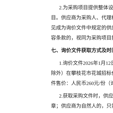
2.为采购项目提供整
目。供应商为采购人、
代理
见成为
询价
文件中规定的供
容条款的，视同为采购项目
七、询价文件获取方式及时
1.
询价
文件
202
6
年
1
月
12
除外）在
攀枝花市花城招标
件
售价：人民币
260
元
/份（
2.
获取采购文件时，供
章；供应商为自然人的，只