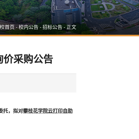
校首页
-
校内公告
-
招标公告
-
正文
询价采购公告
委托，拟对
攀枝花学院云打印自助