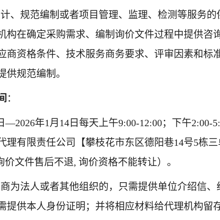
体设计、规范编制或者项目管理、监理、检测等服务的
机构
在确定采购需求、编制
询价
文件过程中提供咨
应商资格条件、技术服务商务要求、评审因素和标
提供规范编制。
间
：
日
—
202
6
年
1
月
14
日每天上午
9:00-12:00
；
下午
2
:00-
5
代理有限责任公司
【
攀枝花市东区德阳巷
14号5栋三
询价
文件售后不退
,
询价
资格不能转让）。
应商为法人或者其他组织的，只需提供单位介绍信、
需提供本人身份证明；并将相应材料给代理机构留