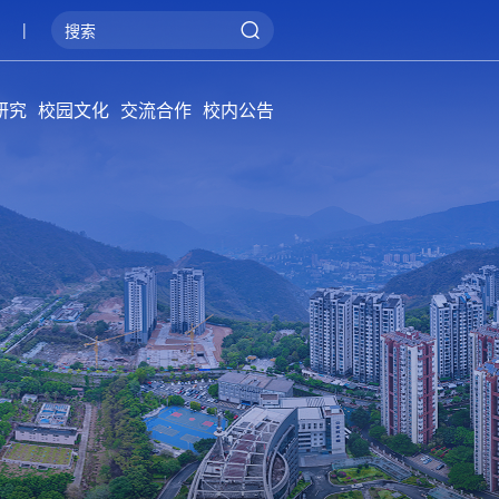
|
研究
校园文化
交流合作
校内公告
院学报
概况
系统
管理
阳光攀大
健康攀大
美丽攀大
国际交流
产教融合
服务地方
通知公告
招标公告
公告牌