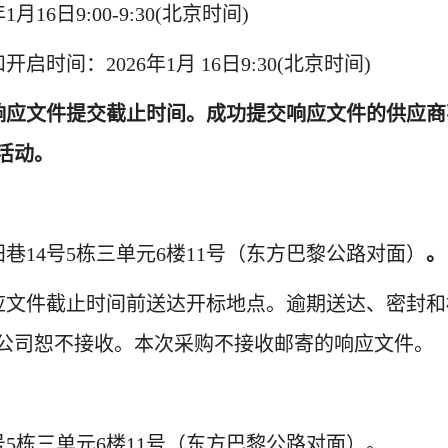
年
1月16
日
9
:
0
0-
9
:
3
0
(
北京时间
)
和
开启
时间：
202
6
年
1月 16
日
9:30(北
京时间
)
响应文件提交截止时间。成功提交响应文件的供应商
活动。
阳巷
14号5栋三单元6楼11号
（东方巴黎公路对面）
。
应文件截止时间前送达
开标
地点。逾期送达、密封和
公司
恕不接收。本次采购不接收邮寄的响应文件。
号5栋三单元6楼11号
（东方巴黎公路对面）
。