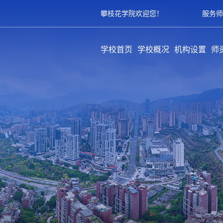
攀枝花学院欢迎您！
服务师
学校首页
学校概况
机构设置
师
学校简介
历史沿革
领导架构
学校章程
规章制度
教学单位
职能部门
教辅部门
附属单位
队
专
育