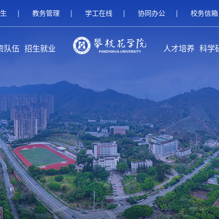
生
|
教务管理
|
学工在线
|
协同办公
|
校务信箱
资队伍
招生就业
人才培养
科学
伍概况
家队伍
人名师
继续教育招生
研究生招生
本科招生
就业服务
校友工作
创新创业教育
本专科教育
研究生教育
留学生教育
继续教育
攀枝花学
科研
科研
平台