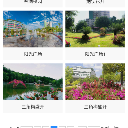
春满校园
炮仗花开
阳光广场
阳光广场1
三角梅盛开
三角梅盛开